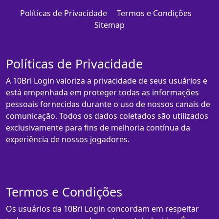
Políticas de Privacidade
Termos e Condições
Sitemap
Políticas de Privacidade
A 10Brl Login valoriza a privacidade de seus usuários e
está empenhada em proteger todas as informações
pessoais fornecidas durante o uso de nossos canais de
comunicação. Todos os dados coletados são utilizados
exclusivamente para fins de melhoria contínua da
experiência de nossos jogadores.
Termos e Condições
Os usuários da 10Brl Login concordam em respeitar