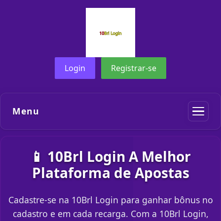
Login
Registrar-se
Menu
📱 10Brl Login A Melhor
Plataforma de Apostas
Cadastre-se na 10Brl Login para ganhar bônus no
cadastro e em cada recarga. Com a 10Brl Login,