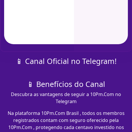
📱 Canal Oficial no Telegram!
📱 Benefícios do Canal
Descubra as vantagens de seguir a 10Pm.Com no
Telegram
Na plataforma 10Pm.Com Brasil , todos os membros
registrados contam com seguro oferecido pela
10Pm.Com , protegendo cada centavo investido nos