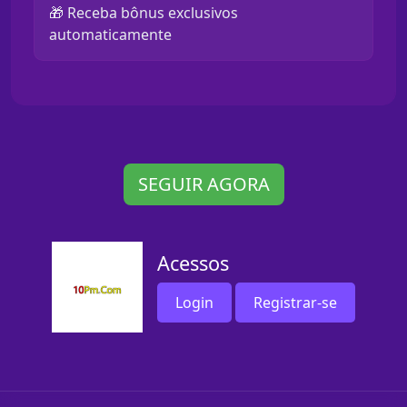
🎁 Receba bônus exclusivos
automaticamente
SEGUIR AGORA
Acessos
Login
Registrar-se