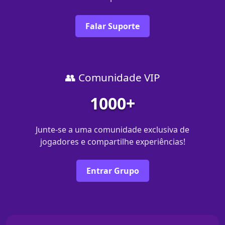
Falar Suporte
👥 Comunidade VIP
1000+
Junte-se a uma comunidade exclusiva de
jogadores e compartilhe experiências!
Entrar Grupo