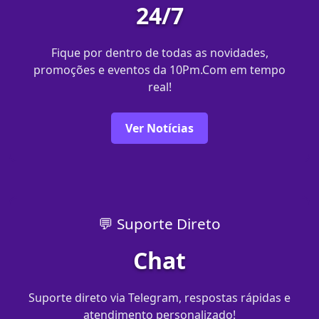
24/7
Fique por dentro de todas as novidades,
promoções e eventos da 10Pm.Com em tempo
real!
Ver Notícias
💬 Suporte Direto
Chat
Suporte direto via Telegram, respostas rápidas e
atendimento personalizado!