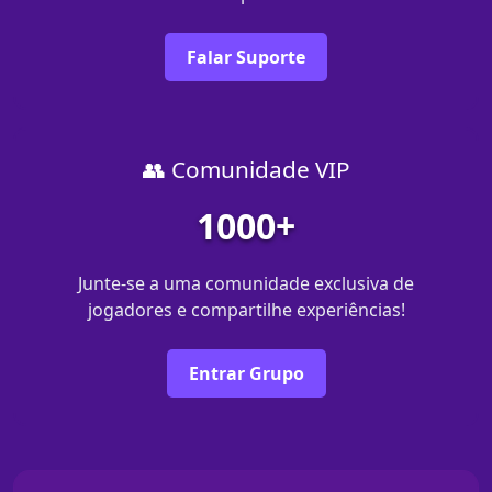
Falar Suporte
👥 Comunidade VIP
1000+
Junte-se a uma comunidade exclusiva de
jogadores e compartilhe experiências!
Entrar Grupo