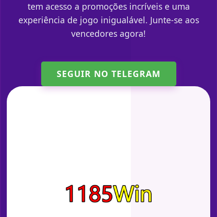
tem acesso a promoções incríveis e uma
experiência de jogo inigualável. Junte-se aos
vencedores agora!
SEGUIR NO TELEGRAM