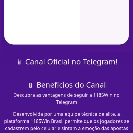
📱 Canal Oficial no Telegram!
📱 Benefícios do Canal
Descubra as vantagens de seguir a 1185Win no
Telegram
Desenvolvida por uma equipe técnica de elite, a
plataforma 1185Win Brasil permite que os jogadores se
cadastrem pelo celular e sintam a emoção das apostas