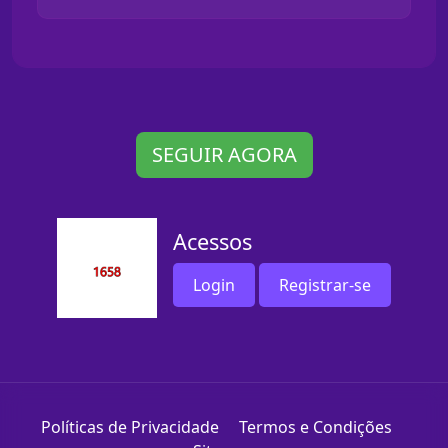
SEGUIR AGORA
Acessos
Login
Registrar-se
Políticas de Privacidade
Termos e Condições