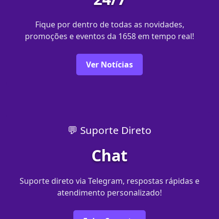
Fique por dentro de todas as novidades,
promoções e eventos da 1658 em tempo real!
Ver Notícias
💬 Suporte Direto
Chat
Suporte direto via Telegram, respostas rápidas e
atendimento personalizado!