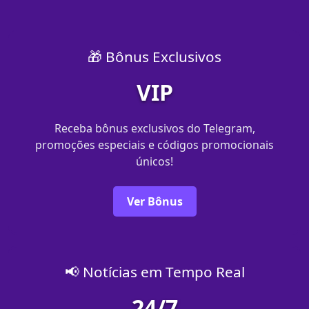
🎁 Bônus Exclusivos
VIP
Receba bônus exclusivos do Telegram,
promoções especiais e códigos promocionais
únicos!
Ver Bônus
📢 Notícias em Tempo Real
24/7