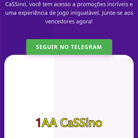
CaSSino, você tem acesso a promoções incríveis e
uma experiência de jogo inigualável. Junte-se aos
vencedores agora!
SEGUIR NO TELEGRAM