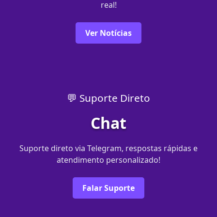
real!
Ver Notícias
💬 Suporte Direto
Chat
Suporte direto via Telegram, respostas rápidas e
atendimento personalizado!
Falar Suporte