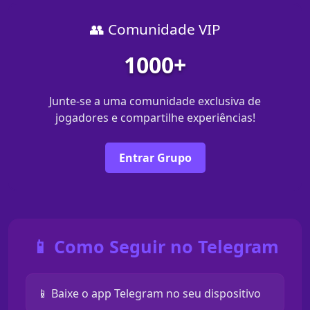
👥 Comunidade VIP
1000+
Junte-se a uma comunidade exclusiva de
jogadores e compartilhe experiências!
Entrar Grupo
📱 Como Seguir no Telegram
📱 Baixe o app Telegram no seu dispositivo