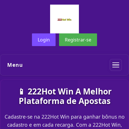
Login
Registrar-se
Menu
📱 222Hot Win A Melhor
Plataforma de Apostas
Cadastre-se na 222Hot Win para ganhar bônus no
cadastro e em cada recarga. Com a 222Hot Win,