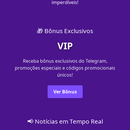
imperdíveis!
🎁 Bônus Exclusivos
VIP
Receba bônus exclusivos do Telegram,
promoções especiais e códigos promocionais
únicos!
Ver Bônus
📢 Notícias em Tempo Real