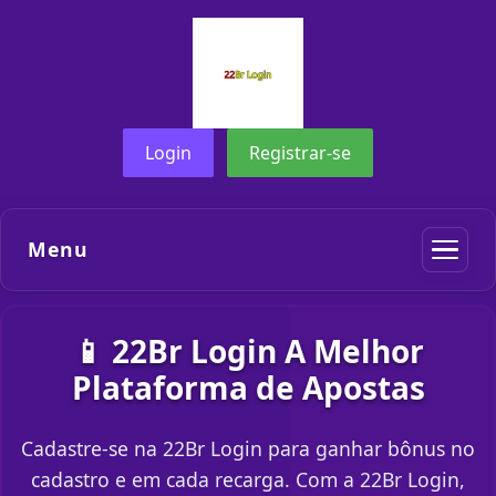
Login
Registrar-se
Menu
📱 22Br Login A Melhor
Plataforma de Apostas
Cadastre-se na 22Br Login para ganhar bônus no
cadastro e em cada recarga. Com a 22Br Login,