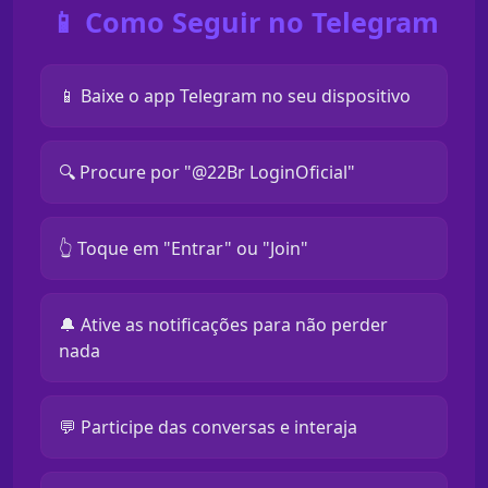
📱 Como Seguir no Telegram
📱 Baixe o app Telegram no seu dispositivo
🔍 Procure por "@22Br LoginOficial"
👆 Toque em "Entrar" ou "Join"
🔔 Ative as notificações para não perder
nada
💬 Participe das conversas e interaja