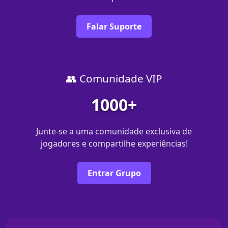
Falar Suporte
👥 Comunidade VIP
1000+
Junte-se a uma comunidade exclusiva de
jogadores e compartilhe experiências!
Entrar Grupo