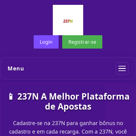
Login
Registrar-se
Menu
📱 237N A Melhor Plataforma
de Apostas
Cadastre-se na 237N para ganhar bônus no
cadastro e em cada recarga. Com a 237N, você