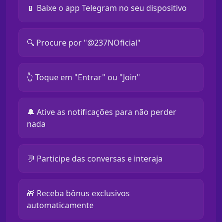
📱 Baixe o app Telegram no seu dispositivo
🔍 Procure por "@237NOficial"
👆 Toque em "Entrar" ou "Join"
🔔 Ative as notificações para não perder
nada
💬 Participe das conversas e interaja
🎁 Receba bônus exclusivos
automaticamente