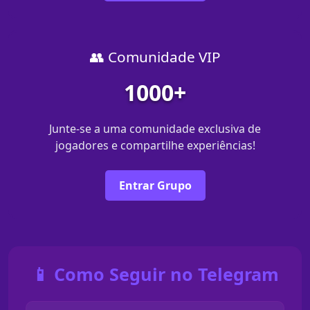
👥 Comunidade VIP
1000+
Junte-se a uma comunidade exclusiva de
jogadores e compartilhe experiências!
Entrar Grupo
📱 Como Seguir no Telegram