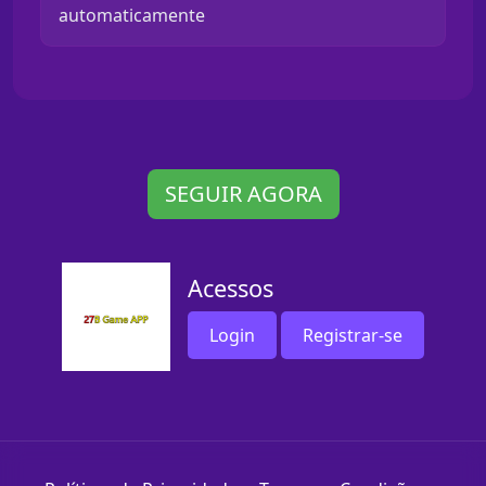
automaticamente
SEGUIR AGORA
Acessos
Login
Registrar-se