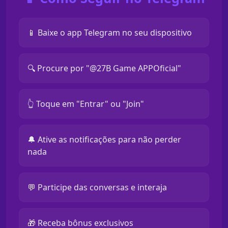
📱 Baixe o app Telegram no seu dispositivo
🔍 Procure por "@27B Game APPOficial"
👆 Toque em "Entrar" ou "Join"
🔔 Ative as notificações para não perder
nada
💬 Participe das conversas e interaja
🎁 Receba bônus exclusivos