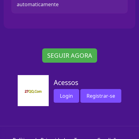
automaticamente
SEGUIR AGORA
Acessos
Login
Registrar-se