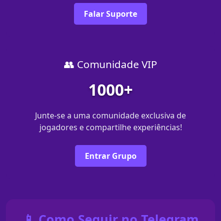
Falar Suporte
👥 Comunidade VIP
1000+
Junte-se a uma comunidade exclusiva de
jogadores e compartilhe experiências!
Entrar Grupo
📱 Como Seguir no Telegram