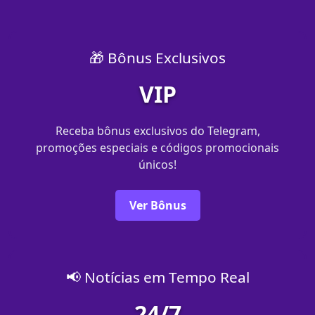
🎁 Bônus Exclusivos
VIP
Receba bônus exclusivos do Telegram,
promoções especiais e códigos promocionais
únicos!
Ver Bônus
📢 Notícias em Tempo Real
24/7