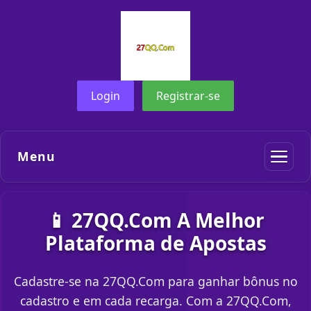
Login
Registrar-se
Menu
📱 27QQ.Com A Melhor
Plataforma de Apostas
Cadastre-se na 27QQ.Com para ganhar bônus no
cadastro e em cada recarga. Com a 27QQ.Com,