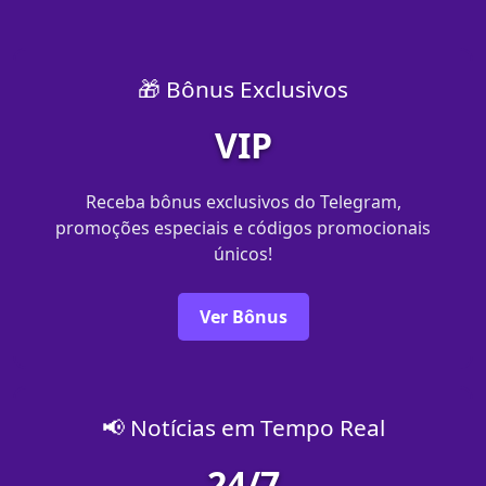
🎁 Bônus Exclusivos
VIP
Receba bônus exclusivos do Telegram,
promoções especiais e códigos promocionais
únicos!
Ver Bônus
📢 Notícias em Tempo Real
24/7