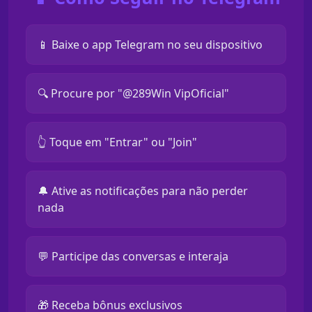
📱 Baixe o app Telegram no seu dispositivo
🔍 Procure por "@289Win VipOficial"
👆 Toque em "Entrar" ou "Join"
🔔 Ative as notificações para não perder
nada
💬 Participe das conversas e interaja
🎁 Receba bônus exclusivos