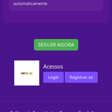
automaticamente
SEGUIR AGORA
Acessos
Login
Registrar-se