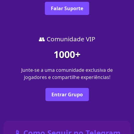
Falar Suporte
👥 Comunidade VIP
1000+
Junte-se a uma comunidade exclusiva de
jogadores e compartilhe experiências!
Entrar Grupo
📱 Como Seguir no Telegram