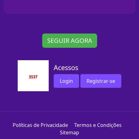
SEGUIR AGORA
Acessos
Login
Registrar-se
Políticas de Privacidade
Termos e Condições
Sitemap