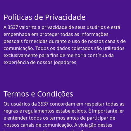
Políticas de Privacidade
A 3537 valoriza a privacidade de seus usuários e está
empenhada em proteger todas as informações
pessoais fornecidas durante o uso de nossos canais de
comunicação. Todos os dados coletados são utilizados
exclusivamente para fins de melhoria contínua da
experiência de nossos jogadores.
Termos e Condições
Os usuários da 3537 concordam em respeitar todas as
regras e regulamentos estabelecidos. É importante ler
e entender todos os termos antes de participar de
nossos canais de comunicação. A violação destes