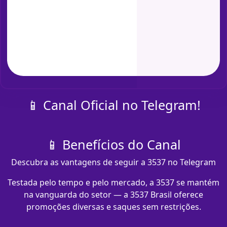
📱 Canal Oficial no Telegram!
📱 Benefícios do Canal
Descubra as vantagens de seguir a 3537 no Telegram
Testada pelo tempo e pelo mercado, a 3537 se mantém
na vanguarda do setor — a 3537 Brasil oferece
promoções diversas e saques sem restrições.