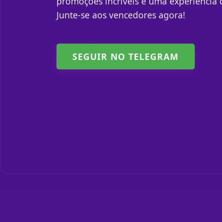
promoções incríveis e uma experiência d
Junte-se aos vencedores agora!
SEGUIR NO TELEGRAM