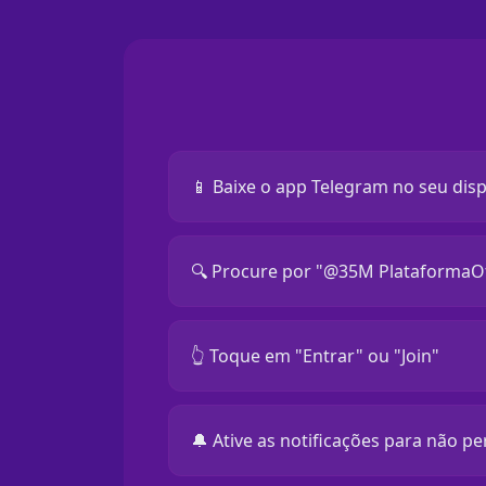
📱 Baixe o app Telegram no seu disp
🔍 Procure por "@35M PlataformaOf
👆 Toque em "Entrar" ou "Join"
🔔 Ative as notificações para não p