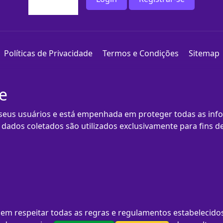
Políticas de Privacidade
Termos e Condições
Sitemap
de
e seus usuários e está empenhada em proteger todas as inf
dados coletados são utilizados exclusivamente para fins d
m respeitar todas as regras e regulamentos estabelecidos.