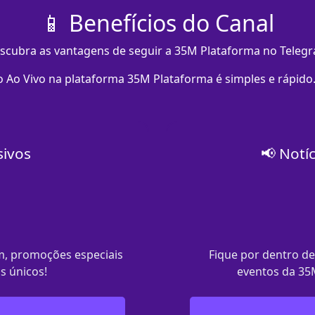
📱 Benefícios do Canal
scubra as vantagens de seguir a 35M Plataforma no Teleg
io Ao Vivo na plataforma 35M Plataforma é simples e rápido.
sivos
📢 Notí
m, promoções especiais
Fique por dentro d
s únicos!
eventos da 35