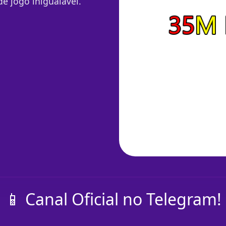
e jogo inigualável.
📱 Canal Oficial no Telegram!