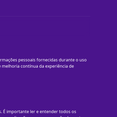
ormações pessoais fornecidas durante o uso
e melhoria contínua da experiência de
 É importante ler e entender todos os