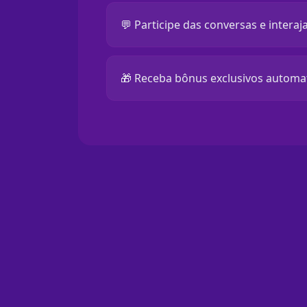
💬 Participe das conversas e interaj
🎁 Receba bônus exclusivos autom