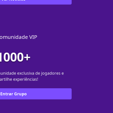
Comunidade VIP
1000+
unidade exclusiva de jogadores e
rtilhe experiências!
Entrar Grupo