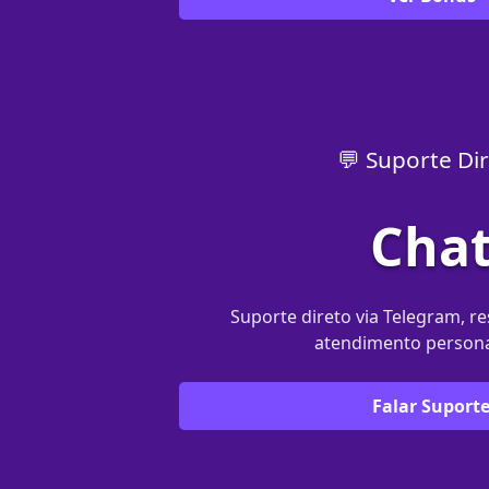
💬 Suporte Di
Cha
Suporte direto via Telegram, r
atendimento persona
Falar Suport