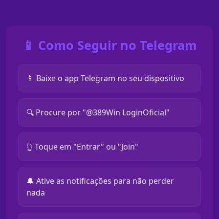
📱 Como Seguir no Telegram
📱 Baixe o app Telegram no seu dispositivo
🔍 Procure por "@389Win LoginOficial"
👆 Toque em "Entrar" ou "Join"
🔔 Ative as notificações para não perder
nada