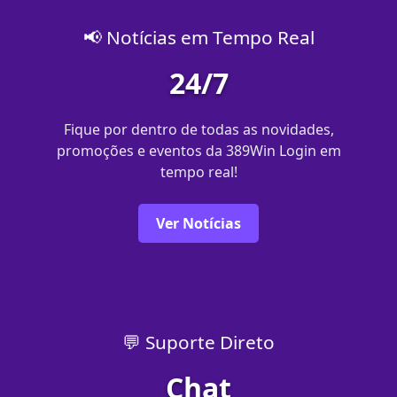
📢 Notícias em Tempo Real
24/7
Fique por dentro de todas as novidades,
promoções e eventos da 389Win Login em
tempo real!
Ver Notícias
💬 Suporte Direto
Chat