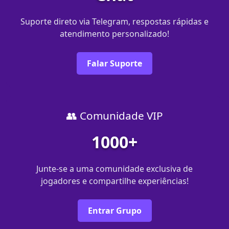
Suporte direto via Telegram, respostas rápidas e
atendimento personalizado!
Falar Suporte
👥 Comunidade VIP
1000+
Junte-se a uma comunidade exclusiva de
jogadores e compartilhe experiências!
Entrar Grupo