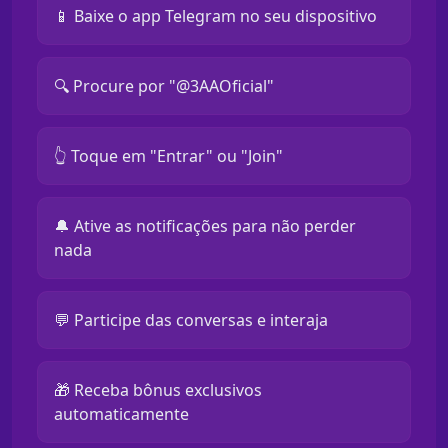
📱 Baixe o app Telegram no seu dispositivo
🔍 Procure por "@3AAOficial"
👆 Toque em "Entrar" ou "Join"
🔔 Ative as notificações para não perder
nada
💬 Participe das conversas e interaja
🎁 Receba bônus exclusivos
automaticamente