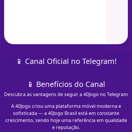
📱 Canal Oficial no Telegram!
📱 Benefícios do Canal
Descubra as vantagens de seguir a 40Jogo no Telegram
A 40Jogo criou uma plataforma móvel moderna e
sofisticada — a 40Jogo Brasil está em constante
crescimento, sendo hoje uma referência em qualidade
e reputação.