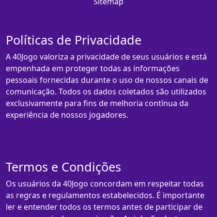
Sitemap
Políticas de Privacidade
A 40Jogo valoriza a privacidade de seus usuários e está
empenhada em proteger todas as informações
pessoais fornecidas durante o uso de nossos canais de
comunicação. Todos os dados coletados são utilizados
exclusivamente para fins de melhoria contínua da
experiência de nossos jogadores.
Termos e Condições
Os usuários da 40Jogo concordam em respeitar todas
as regras e regulamentos estabelecidos. É importante
ler e entender todos os termos antes de participar de