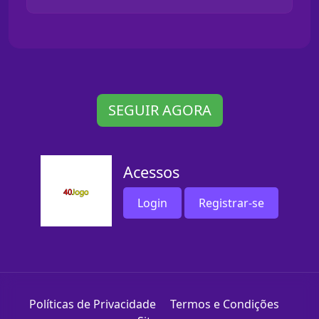
SEGUIR AGORA
Acessos
Login
Registrar-se
Políticas de Privacidade
Termos e Condições