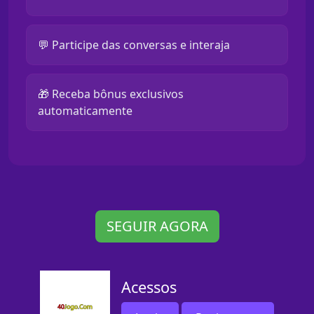
💬 Participe das conversas e interaja
🎁 Receba bônus exclusivos
automaticamente
SEGUIR AGORA
Acessos