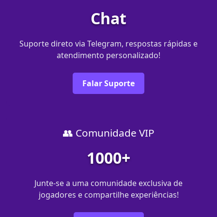
Chat
Suporte direto via Telegram, respostas rápidas e
atendimento personalizado!
Falar Suporte
👥 Comunidade VIP
1000+
Junte-se a uma comunidade exclusiva de
jogadores e compartilhe experiências!