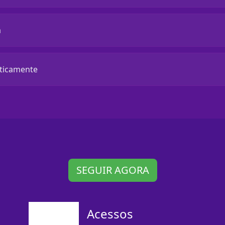
a
aticamente
SEGUIR AGORA
Acessos