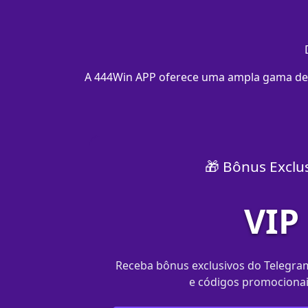
A 444Win APP oferece uma ampla gama de jo
🎁 Bônus Exclu
VIP
Receba bônus exclusivos do Telegra
e códigos promocionai