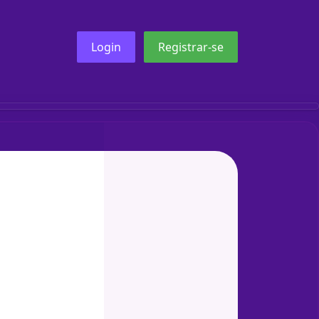
Login
Registrar-se