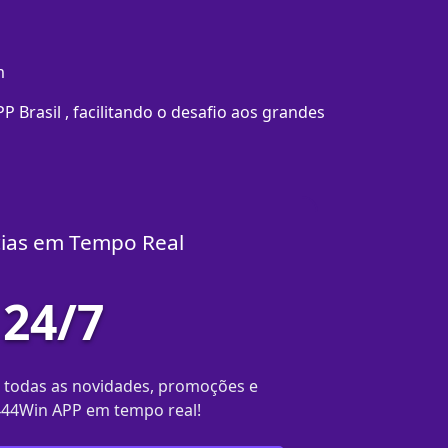
m
Brasil , facilitando o desafio aos grandes
cias em Tempo Real
24/7
e todas as novidades, promoções e
444Win APP em tempo real!