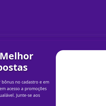
 Melhor
postas
r bônus no cadastro e em
tem acesso a promoções
ualável. Junte-se aos