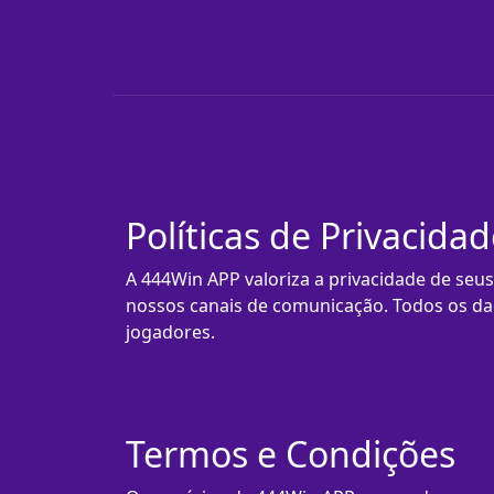
Políticas de Privacida
A 444Win APP valoriza a privacidade de seu
nossos canais de comunicação. Todos os dad
jogadores.
Termos e Condições