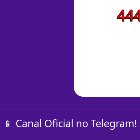
📱 Canal Oficial no Telegram!