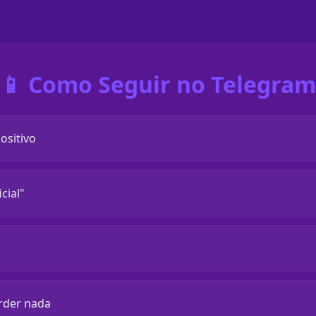
📱 Como Seguir no Telegram
ositivo
cial"
erder nada