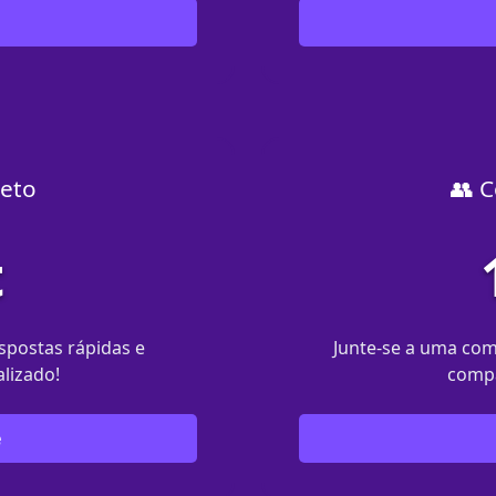
reto
👥 
t
espostas rápidas e
Junte-se a uma com
lizado!
compa
e