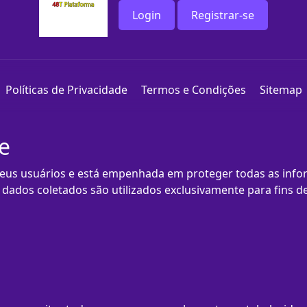
Login
Registrar-se
Políticas de Privacidade
Termos e Condições
Sitemap
de
 seus usuários e está empenhada em proteger todas as inf
dados coletados são utilizados exclusivamente para fins d