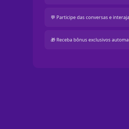
💬 Participe das conversas e interaj
🎁 Receba bônus exclusivos autom