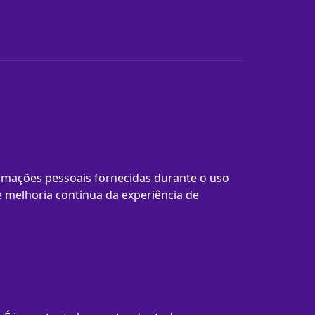
ormações pessoais fornecidas durante o uso
e melhoria contínua da experiência de