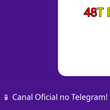
📱 Canal Oficial no Telegram!