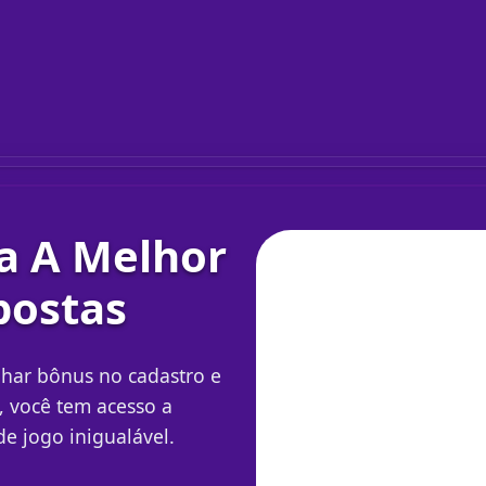
ma A Melhor
postas
nhar bônus no cadastro e
, você tem acesso a
e jogo inigualável.