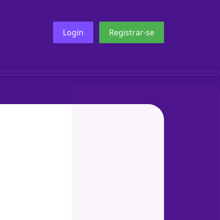
Login
Registrar-se