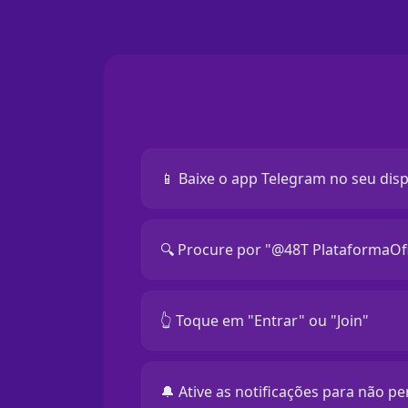
📱 Baixe o app Telegram no seu disp
🔍 Procure por "@48T PlataformaOfi
👆 Toque em "Entrar" ou "Join"
🔔 Ative as notificações para não p