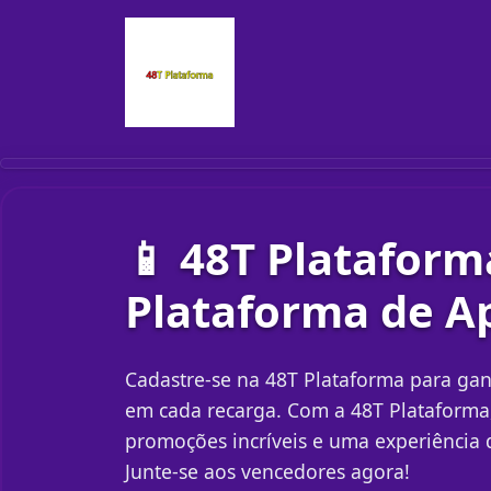
📱 48T Platafor
Plataforma de A
Cadastre-se na 48T Plataforma para ga
em cada recarga. Com a 48T Plataforma
promoções incríveis e uma experiência d
Junte-se aos vencedores agora!