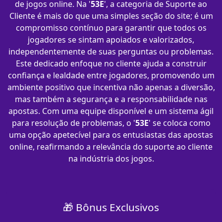
de jogos online. Na '
53E
', a categoria de Suporte ao
Cliente é mais do que uma simples seção do site; é um
compromisso contínuo para garantir que todos os
jogadores se sintam apoiados e valorizados,
independentemente de suas perguntas ou problemas.
Este dedicado enfoque no cliente ajuda a construir
confiança e lealdade entre jogadores, promovendo um
ambiente positivo que incentiva não apenas a diversão,
mas também a segurança e a responsabilidade nas
apostas. Com uma equipe disponível e um sistema ágil
para resolução de problemas, o '
53E
' se coloca como
uma opção apetecível para os entusiastas das apostas
online, reafirmando a relevância do suporte ao cliente
na indústria dos jogos.
🎁 Bônus Exclusivos