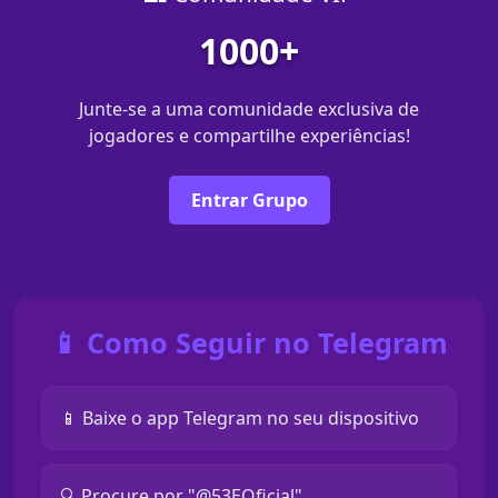
1000+
Junte-se a uma comunidade exclusiva de
jogadores e compartilhe experiências!
Entrar Grupo
📱 Como Seguir no Telegram
📱 Baixe o app Telegram no seu dispositivo
🔍 Procure por "@53EOficial"