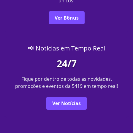
únicos!
Ver Bônus
📢 Notícias em Tempo Real
24/7
Fique por dentro de todas as novidades,
promoções e eventos da 5419 em tempo real!
Ver Notícias