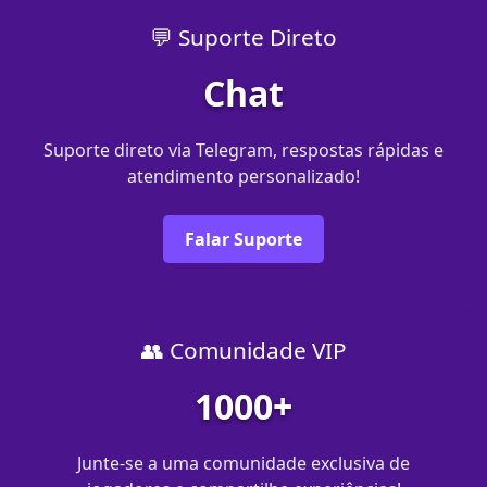
💬 Suporte Direto
Chat
Suporte direto via Telegram, respostas rápidas e
atendimento personalizado!
Falar Suporte
👥 Comunidade VIP
1000+
Junte-se a uma comunidade exclusiva de