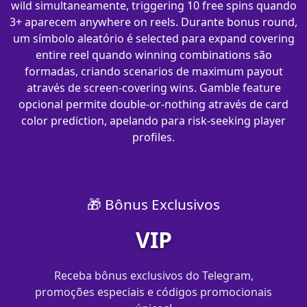
wild simultaneamente, triggering 10 free spins quando
3+ aparecem anywhere on reels. Durante bonus round,
um símbolo aleatório é selected para expand covering
entire reel quando winning combinations são
formadas, criando scenarios de maximum payout
através de screen-covering wins. Gamble feature
opcional permite double-or-nothing através de card
color prediction, apelando para risk-seeking player
profiles.
🎁 Bônus Exclusivos
VIP
Receba bônus exclusivos do Telegram,
promoções especiais e códigos promocionais