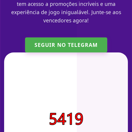
tem acesso a promoções incríveis e uma
experiência de jogo inigualável. Junte-se aos
vencedores agora!
SEGUIR NO TELEGRAM