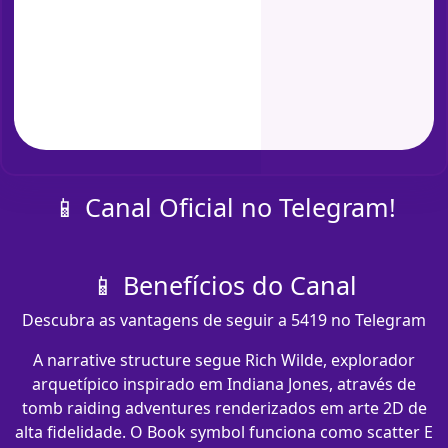
📱 Canal Oficial no Telegram!
📱 Benefícios do Canal
Descubra as vantagens de seguir a 5419 no Telegram
A narrative structure segue Rich Wilde, explorador
arquetípico inspirado em Indiana Jones, através de
tomb raiding adventures renderizados em arte 2D de
alta fidelidade. O Book symbol funciona como scatter E