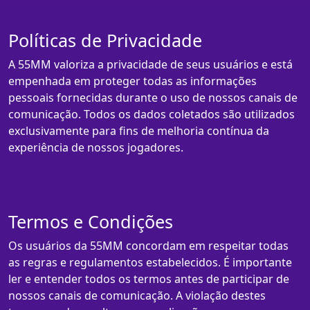
Políticas de Privacidade
A 55MM valoriza a privacidade de seus usuários e está
empenhada em proteger todas as informações
pessoais fornecidas durante o uso de nossos canais de
comunicação. Todos os dados coletados são utilizados
exclusivamente para fins de melhoria contínua da
experiência de nossos jogadores.
Termos e Condições
Os usuários da 55MM concordam em respeitar todas
as regras e regulamentos estabelecidos. É importante
ler e entender todos os termos antes de participar de
nossos canais de comunicação. A violação destes