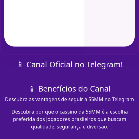
📱 Canal Oficial no Telegram!
📱 Benefícios do Canal
Descubra as vantagens de seguir a 55MM no Telegram
Descubra por que o cassino da 55MM é a escolha
preferida dos jogadores brasileiros que buscam
qualidade, segurança e diversão.