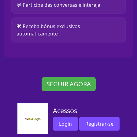
💬 Participe das conversas e interaja
🎁 Receba bônus exclusivos
automaticamente
SEGUIR AGORA
Acessos
Login
Registrar-se