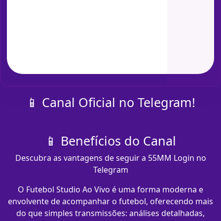
📱 Canal Oficial no Telegram!
📱 Benefícios do Canal
Descubra as vantagens de seguir a 55MM Login no
Telegram
O Futebol Studio Ao Vivo é uma forma moderna e
envolvente de acompanhar o futebol, oferecendo mais
do que simples transmissões: análises detalhadas,