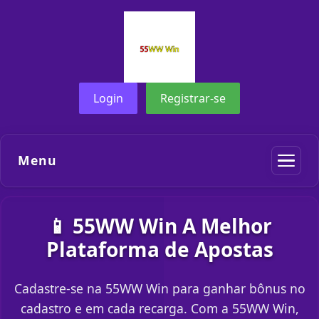
Login
Registrar-se
Menu
📱 55WW Win A Melhor
Plataforma de Apostas
Cadastre-se na 55WW Win para ganhar bônus no
cadastro e em cada recarga. Com a 55WW Win,