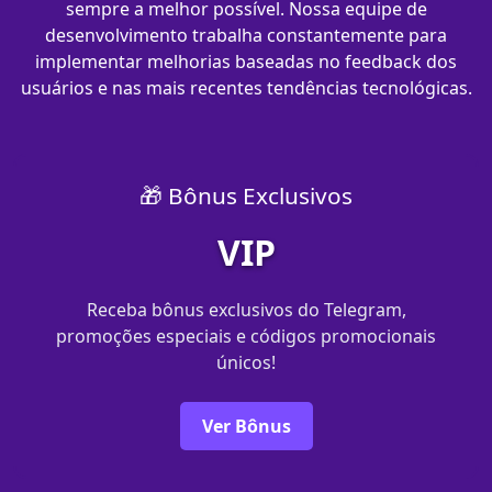
sempre a melhor possível. Nossa equipe de
desenvolvimento trabalha constantemente para
implementar melhorias baseadas no feedback dos
usuários e nas mais recentes tendências tecnológicas.
🎁 Bônus Exclusivos
VIP
Receba bônus exclusivos do Telegram,
promoções especiais e códigos promocionais
únicos!
Ver Bônus