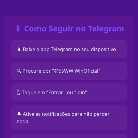
📱 Como Seguir no Telegram
📱 Baixe o app Telegram no seu dispositivo
🔍 Procure por "@55WW WinOficial"
👆 Toque em "Entrar" ou "Join"
🔔 Ative as notificações para não perder
nada