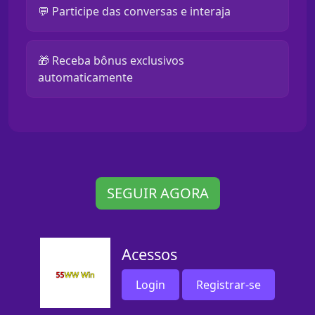
💬 Participe das conversas e interaja
🎁 Receba bônus exclusivos
automaticamente
SEGUIR AGORA
Acessos
Login
Registrar-se