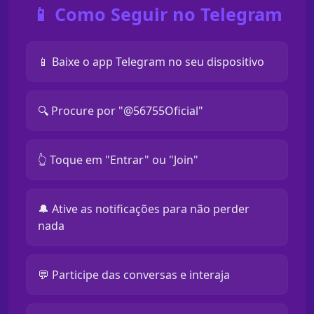
📱 Como Seguir no Telegram
📱 Baixe o app Telegram no seu dispositivo
🔍 Procure por "@56755Oficial"
👆 Toque em "Entrar" ou "Join"
🔔 Ative as notificações para não perder
nada
💬 Participe das conversas e interaja