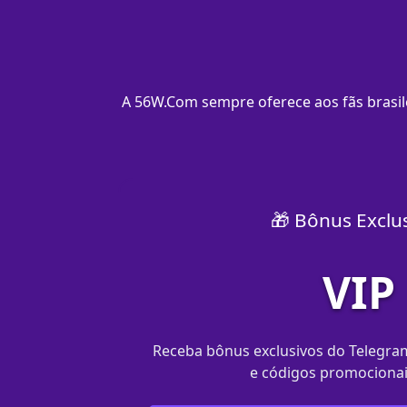
A 56W.Com sempre oferece aos fãs brasil
🎁 Bônus Exclu
VIP
Receba bônus exclusivos do Telegra
e códigos promocionai