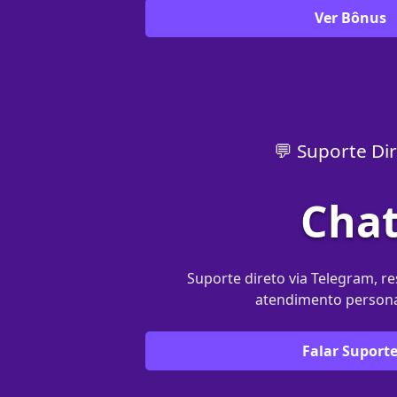
Ver Bônus
💬 Suporte Di
Cha
Suporte direto via Telegram, r
atendimento persona
Falar Suport