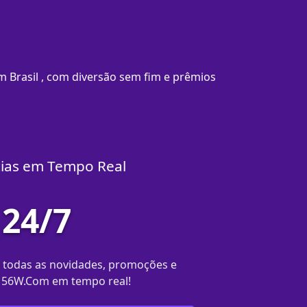
 Brasil , com diversão sem fim e prêmios
cias em Tempo Real
24/7
e todas as novidades, promoções e
 56W.Com em tempo real!