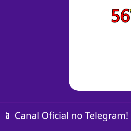
📱 Canal Oficial no Telegram!