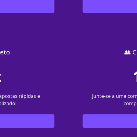
reto
👥 
t
espostas rápidas e
Junte-se a uma com
lizado!
compa
e