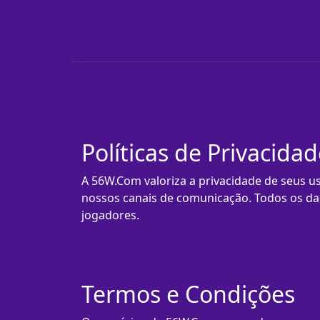
Políticas de Privacida
A 56W.Com valoriza a privacidade de seus 
nossos canais de comunicação. Todos os dad
jogadores.
Termos e Condições