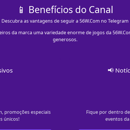
📱 Benefícios do Canal
Descubra as vantagens de seguir a 56W.Com no Telegram
eiros da marca uma variedade enorme de jogos da 56W.Com
generosos.
sivos
📢 Notí
m, promoções especiais
Fique por dentro d
s únicos!
eventos da