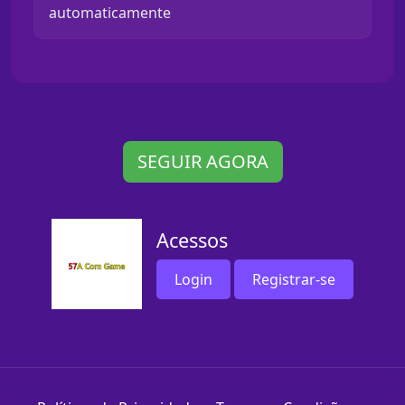
automaticamente
SEGUIR AGORA
Acessos
Login
Registrar-se