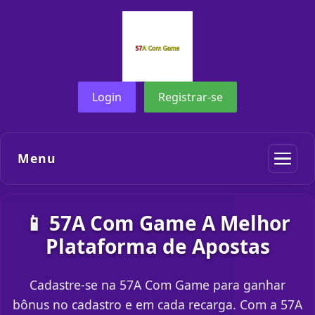
Login
Registrar-se
Menu
📱 57A Com Game A Melhor
Plataforma de Apostas
Cadastre-se na 57A Com Game para ganhar
bônus no cadastro e em cada recarga. Com a 57A