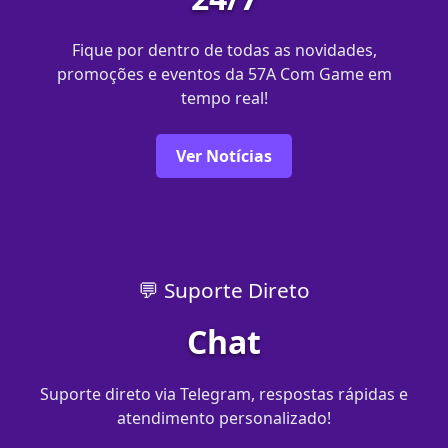
Fique por dentro de todas as novidades,
promoções e eventos da 57A Com Game em
tempo real!
Ver Notícias
💬 Suporte Direto
Chat
Suporte direto via Telegram, respostas rápidas e
atendimento personalizado!