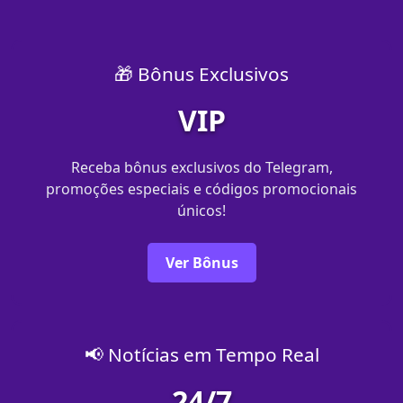
🎁 Bônus Exclusivos
VIP
Receba bônus exclusivos do Telegram,
promoções especiais e códigos promocionais
únicos!
Ver Bônus
📢 Notícias em Tempo Real
24/7