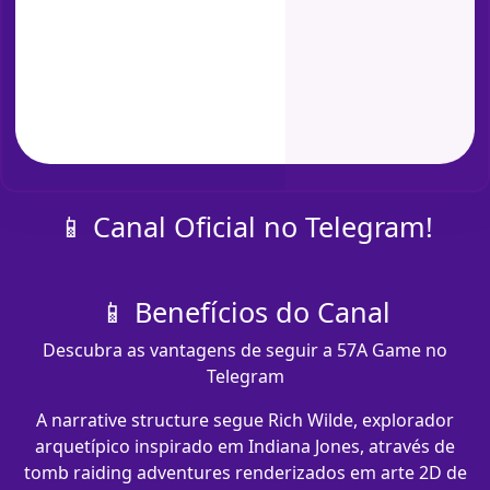
📱 Canal Oficial no Telegram!
📱 Benefícios do Canal
Descubra as vantagens de seguir a 57A Game no
Telegram
A narrative structure segue Rich Wilde, explorador
arquetípico inspirado em Indiana Jones, através de
tomb raiding adventures renderizados em arte 2D de