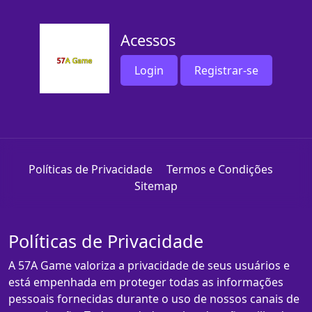
Acessos
Login
Registrar-se
Políticas de Privacidade
Termos e Condições
Sitemap
Políticas de Privacidade
A 57A Game valoriza a privacidade de seus usuários e
está empenhada em proteger todas as informações
pessoais fornecidas durante o uso de nossos canais de