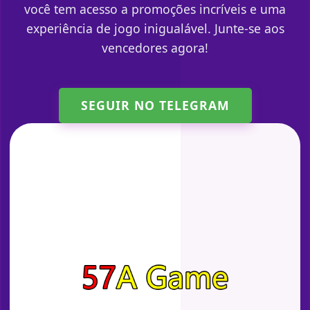
você tem acesso a promoções incríveis e uma
experiência de jogo inigualável. Junte-se aos
vencedores agora!
SEGUIR NO TELEGRAM