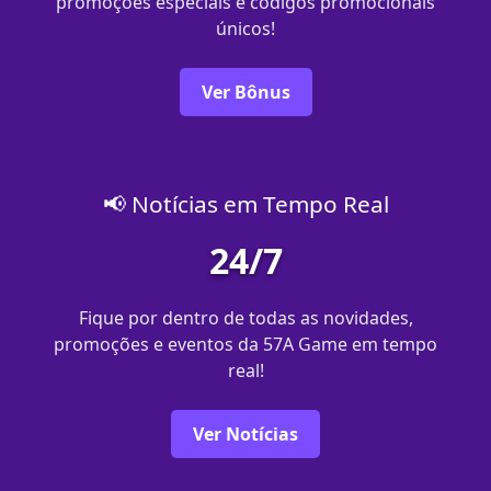
promoções especiais e códigos promocionais
únicos!
Ver Bônus
📢 Notícias em Tempo Real
24/7
Fique por dentro de todas as novidades,
promoções e eventos da 57A Game em tempo
real!
Ver Notícias