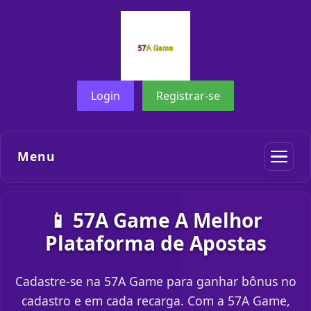
Login
Registrar-se
Menu
📱 57A Game A Melhor
Plataforma de Apostas
Cadastre-se na 57A Game para ganhar bônus no
cadastro e em cada recarga. Com a 57A Game,