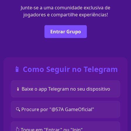
Junte-se a uma comunidade exclusiva de
jogadores e compartilhe experiências!
Entrar Grupo
📱 Como Seguir no Telegram
📱 Baixe o app Telegram no seu dispositivo
🔍 Procure por "@57A GameOficial"
👆 Toque em "Entrar" ou "Join"