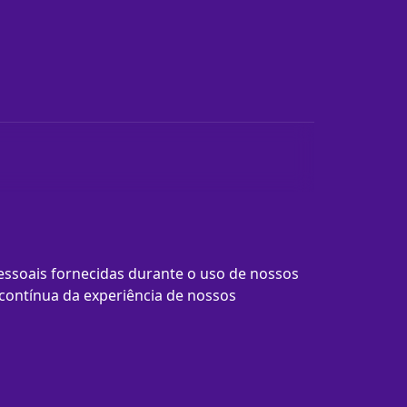
essoais fornecidas durante o uso de nossos
 contínua da experiência de nossos