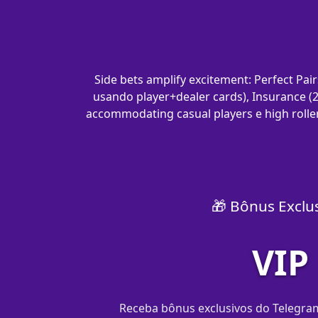
Side bets amplify excitement: Perfect Pai
usando player+dealer cards), Insurance (
accommodating casual players e high rollers
🎁 Bônus Exclu
VIP
Receba bônus exclusivos do Telegra