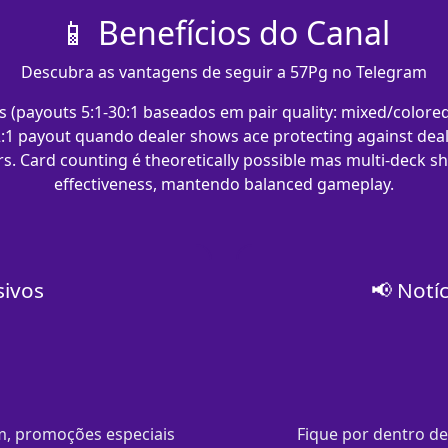
📱 Benefícios do Canal
Descubra as vantagens de seguir a 57Pg no Telegram
rs (payouts 5:1-30:1 baseados em pair quality: mixed/colore
2:1 payout quando dealer shows ace protecting against deal
. Card counting é theoretically possible mas multi-deck sh
effectiveness, mantendo balanced gameplay.
sivos
📢 Notí
m, promoções especiais
Fique por dentro d