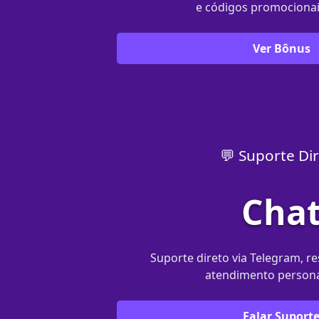
e códigos promocionai
Ver Bônus
💬 Suporte Di
Cha
Suporte direto via Telegram, r
atendimento persona
Falar Suport