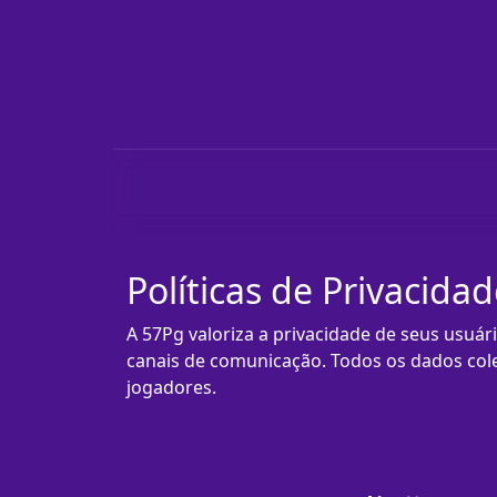
Políticas de Privacida
A 57Pg valoriza a privacidade de seus usuá
canais de comunicação. Todos os dados cole
jogadores.