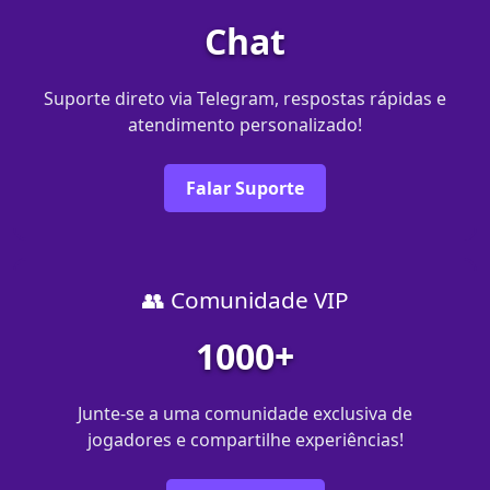
Chat
Suporte direto via Telegram, respostas rápidas e
atendimento personalizado!
Falar Suporte
👥 Comunidade VIP
1000+
Junte-se a uma comunidade exclusiva de
jogadores e compartilhe experiências!