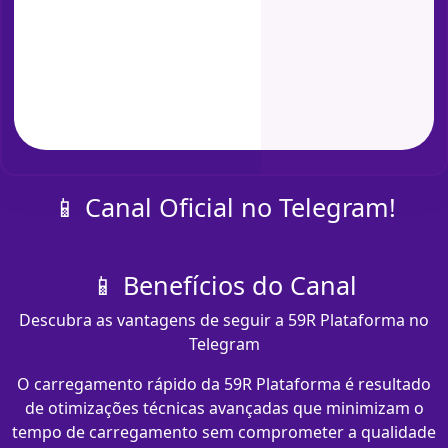
📱 Canal Oficial no Telegram!
📱 Benefícios do Canal
Descubra as vantagens de seguir a 59R Plataforma no
Telegram
O carregamento rápido da 59R Plataforma é resultado
de otimizações técnicas avançadas que minimizam o
tempo de carregamento sem comprometer a qualidade