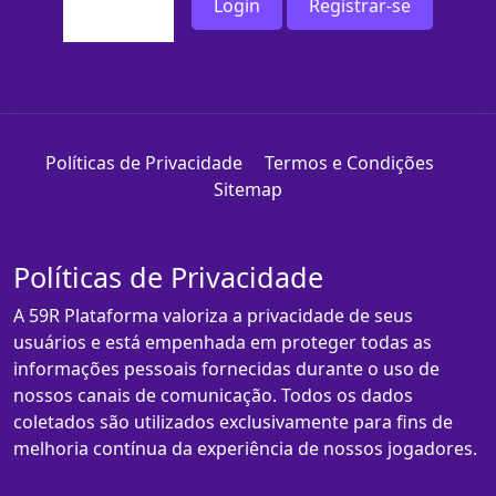
Login
Registrar-se
Políticas de Privacidade
Termos e Condições
Sitemap
Políticas de Privacidade
A 59R Plataforma valoriza a privacidade de seus
usuários e está empenhada em proteger todas as
informações pessoais fornecidas durante o uso de
nossos canais de comunicação. Todos os dados
coletados são utilizados exclusivamente para fins de
melhoria contínua da experiência de nossos jogadores.