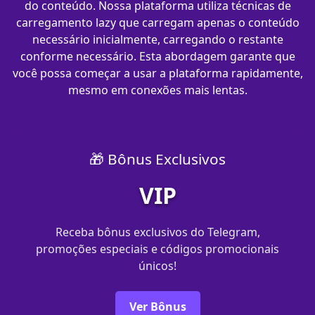
do conteúdo. Nossa plataforma utiliza técnicas de
carregamento lazy que carregam apenas o conteúdo
necessário inicialmente, carregando o restante
conforme necessário. Esta abordagem garante que
você possa começar a usar a plataforma rapidamente,
mesmo em conexões mais lentas.
🎁 Bônus Exclusivos
VIP
Receba bônus exclusivos do Telegram,
promoções especiais e códigos promocionais
únicos!
Ver Bônus