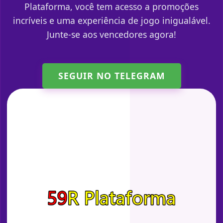
Plataforma, você tem acesso a promoções
incríveis e uma experiência de jogo inigualável.
Junte-se aos vencedores agora!
SEGUIR NO TELEGRAM