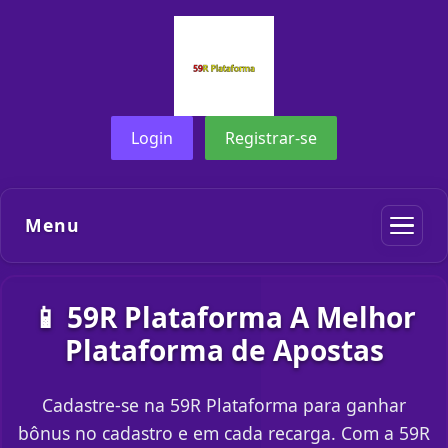
Login
Registrar-se
Menu
📱 59R Plataforma A Melhor
Plataforma de Apostas
Cadastre-se na 59R Plataforma para ganhar
bônus no cadastro e em cada recarga. Com a 59R