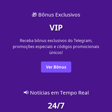
🎁 Bônus Exclusivos
VIP
Receba bônus exclusivos do Telegram,
promoções especiais e códigos promocionais
únicos!
Ver Bônus
📢 Notícias em Tempo Real
24/7