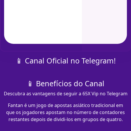
📱 Canal Oficial no Telegram!
📱 Benefícios do Canal
Descubra as vantagens de seguir a 65X Vip no Telegram
Fantan é um jogo de apostas asiático tradicional em
que os jogadores apostam no número de contadores
restantes depois de dividi-los em grupos de quatro.