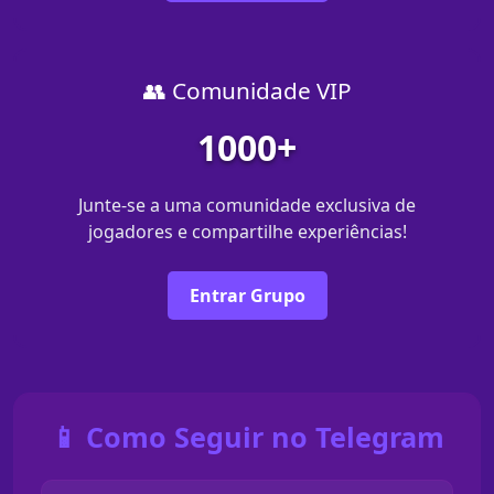
👥 Comunidade VIP
1000+
Junte-se a uma comunidade exclusiva de
jogadores e compartilhe experiências!
Entrar Grupo
📱 Como Seguir no Telegram