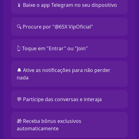
📱 Baixe o app Telegram no seu dispositivo
🔍 Procure por "@65X VipOficial"
👆 Toque em "Entrar" ou "Join"
🔔 Ative as notificações para não perder
nada
💬 Participe das conversas e interaja
🎁 Receba bônus exclusivos
automaticamente