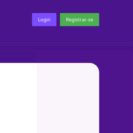
Login
Registrar-se