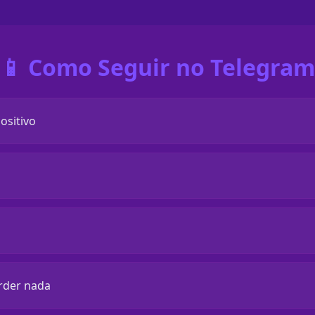
📱 Como Seguir no Telegram
ositivo
erder nada