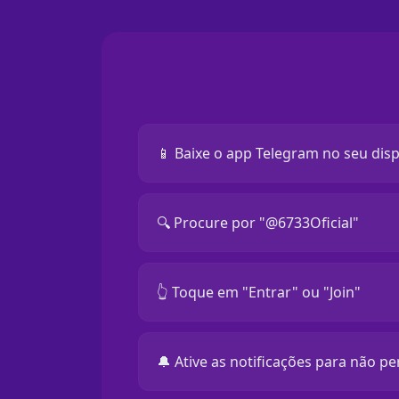
📱 Baixe o app Telegram no seu disp
🔍 Procure por "@6733Oficial"
👆 Toque em "Entrar" ou "Join"
🔔 Ative as notificações para não p