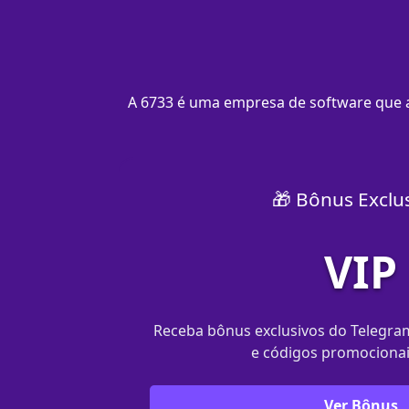
A 6733 é uma empresa de software que at
🎁 Bônus Exclu
VIP
Receba bônus exclusivos do Telegra
e códigos promocionai
Ver Bônus