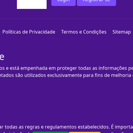
Políticas de Privacidade
Termos e Condições
Sitemap
de
rios e está empenhada em proteger todas as informações p
tados são utilizados exclusivamente para fins de melhoria
 todas as regras e regulamentos estabelecidos. É importa