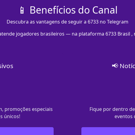
📱 Benefícios do Canal
Descubra as vantagens de seguir a 6733 no Telegram
ende jogadores brasileiros — na plataforma 6733 Brasil ,
sivos
📢 Notí
m, promoções especiais
Fique por dentro d
s únicos!
eventos 