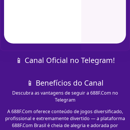
📱 Canal Oficial no Telegram!
📱 Benefícios do Canal
Descubra as vantagens de seguir a 688F.Com no
Telegram
A 688F.Com oferece conteúdo de jogos diversificado,
profissional e extremamente divertido — a plataforma
688F.Com Brasil é cheia de alegria e adorada por