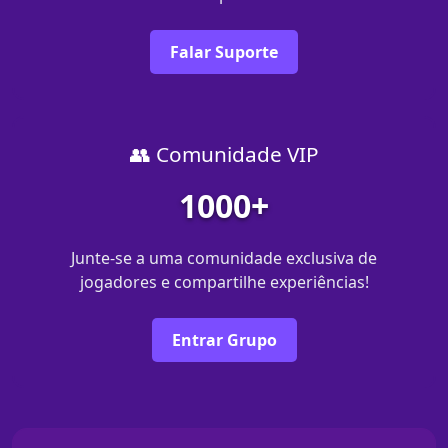
Falar Suporte
👥 Comunidade VIP
1000+
Junte-se a uma comunidade exclusiva de
jogadores e compartilhe experiências!
Entrar Grupo