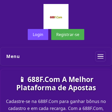
Login
Registrar-se
Menu
📱 688F.Com A Melhor
Plataforma de Apostas
Cadastre-se na 688F.Com para ganhar bônus no
cadastro e em cada recarga. Com a 688F.Com,