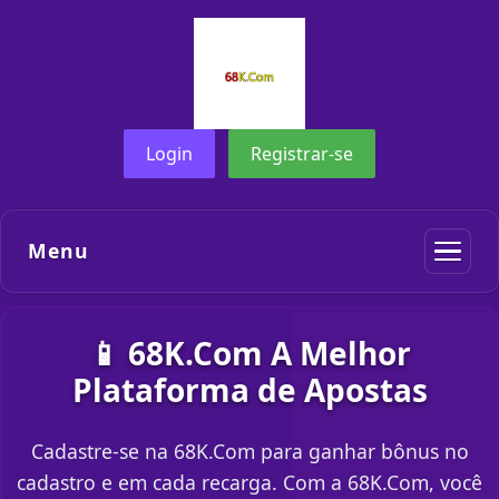
Login
Registrar-se
Menu
📱 68K.Com A Melhor
Plataforma de Apostas
Cadastre-se na 68K.Com para ganhar bônus no
cadastro e em cada recarga. Com a 68K.Com, você