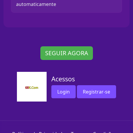
automaticamente
SEGUIR AGORA
Acessos
Login
Registrar-se