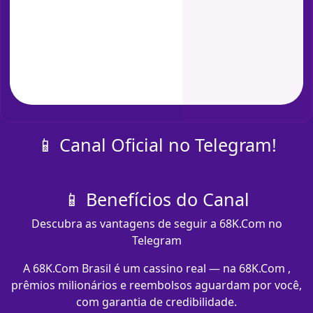
📱 Canal Oficial no Telegram!
📱 Benefícios do Canal
Descubra as vantagens de seguir a 68K.Com no
Telegram
A 68K.Com Brasil é um cassino real — na 68K.Com ,
prêmios milionários e reembolsos aguardam por você,
com garantia de credibilidade.