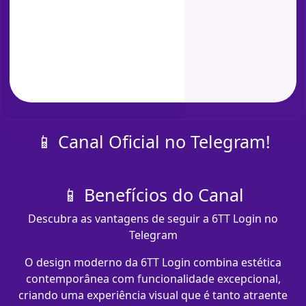
📱 Canal Oficial no Telegram!
📱 Benefícios do Canal
Descubra as vantagens de seguir a 6TT Login no
Telegram
O design moderno da 6TT Login combina estética
contemporânea com funcionalidade excepcional,
criando uma experiência visual que é tanto atraente