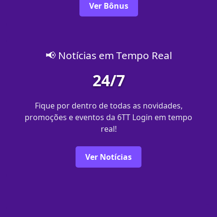
Ver Bônus
📢 Notícias em Tempo Real
24/7
Fique por dentro de todas as novidades,
promoções e eventos da 6TT Login em tempo
real!
Ver Notícias