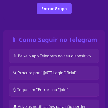
Entrar Grupo
📱 Como Seguir no Telegram
📱 Baixe o app Telegram no seu dispositivo
🔍 Procure por "@6TT LoginOficial"
👆 Toque em "Entrar" ou "Join"
🔔 Ative as notificações para não perder