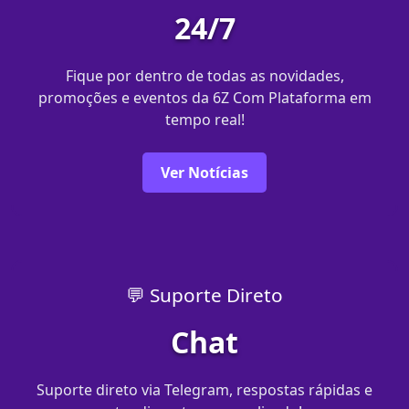
24/7
Fique por dentro de todas as novidades,
promoções e eventos da 6Z Com Plataforma em
tempo real!
Ver Notícias
💬 Suporte Direto
Chat
Suporte direto via Telegram, respostas rápidas e