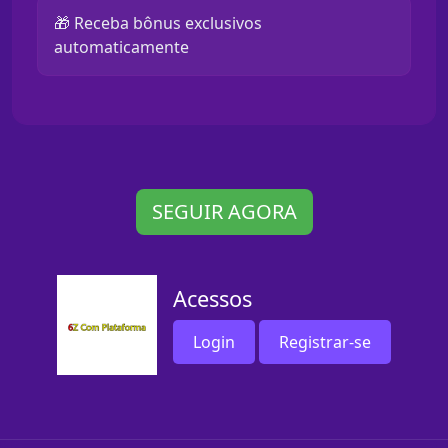
🎁 Receba bônus exclusivos
automaticamente
SEGUIR AGORA
Acessos
Login
Registrar-se