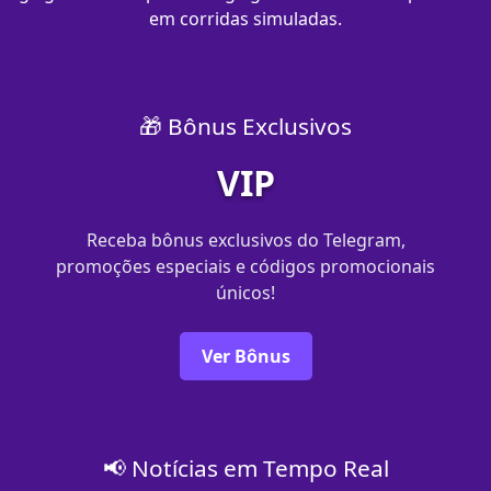
em corridas simuladas.
🎁 Bônus Exclusivos
VIP
Receba bônus exclusivos do Telegram,
promoções especiais e códigos promocionais
únicos!
Ver Bônus
📢 Notícias em Tempo Real