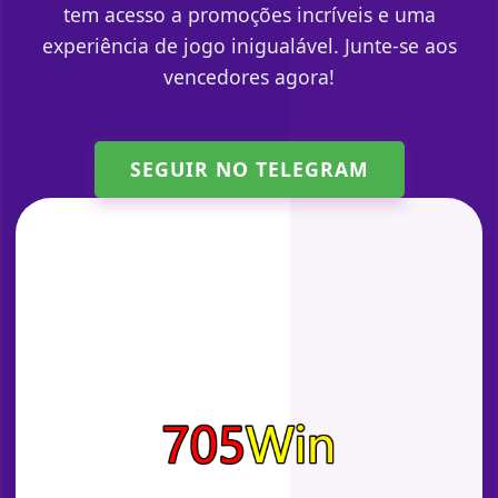
tem acesso a promoções incríveis e uma
experiência de jogo inigualável. Junte-se aos
vencedores agora!
SEGUIR NO TELEGRAM