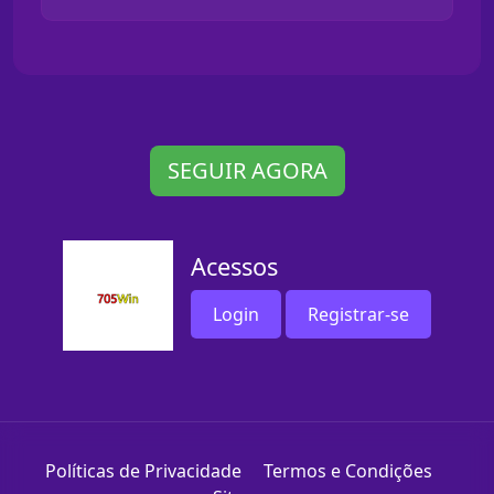
SEGUIR AGORA
Acessos
Login
Registrar-se
Políticas de Privacidade
Termos e Condições