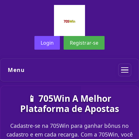
Login
Registrar-se
Menu
📱 705Win A Melhor
Plataforma de Apostas
Cadastre-se na 705Win para ganhar bônus no
cadastro e em cada recarga. Com a 705Win, você