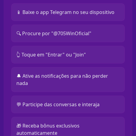
📱 Baixe o app Telegram no seu dispositivo
🔍 Procure por "@705WinOficial"
👆 Toque em "Entrar" ou "Join"
🔔 Ative as notificações para não perder
nada
💬 Participe das conversas e interaja
🎁 Receba bônus exclusivos
automaticamente