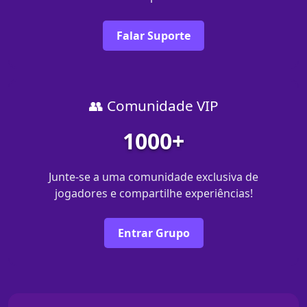
Falar Suporte
👥 Comunidade VIP
1000+
Junte-se a uma comunidade exclusiva de
jogadores e compartilhe experiências!
Entrar Grupo