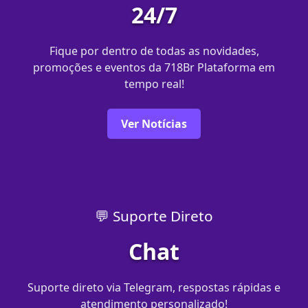
24/7
Fique por dentro de todas as novidades,
promoções e eventos da 718Br Plataforma em
tempo real!
Ver Notícias
💬 Suporte Direto
Chat
Suporte direto via Telegram, respostas rápidas e
atendimento personalizado!