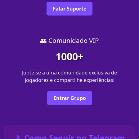
Falar Suporte
👥 Comunidade VIP
1000+
Junte-se a uma comunidade exclusiva de
jogadores e compartilhe experiências!
Entrar Grupo
📱 Como Seguir no Telegram