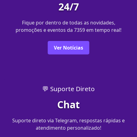
24/7
Fique por dentro de todas as novidades,
promoções e eventos da 7359 em tempo real!
Ver Notícias
💬 Suporte Direto
Chat
Suporte direto via Telegram, respostas rápidas e
atendimento personalizado!