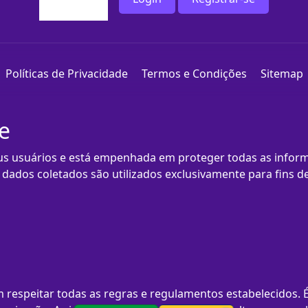
Políticas de Privacidade
Termos e Condições
Sitemap
de
eus usuários e está empenhada em proteger todas as infor
dados coletados são utilizados exclusivamente para fins d
espeitar todas as regras e regulamentos estabelecidos. É