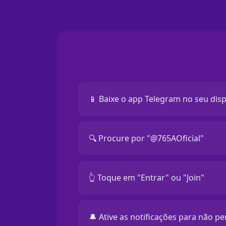
📱 Baixe o app Telegram no seu disp
🔍 Procure por "@765AOficial"
👆 Toque em "Entrar" ou "Join"
🔔 Ative as notificações para não p