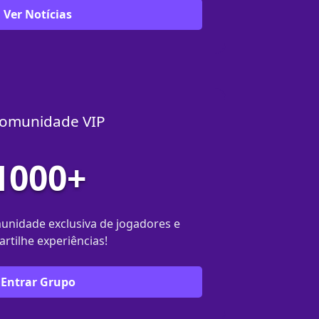
Ver Notícias
Comunidade VIP
1000+
unidade exclusiva de jogadores e
rtilhe experiências!
Entrar Grupo