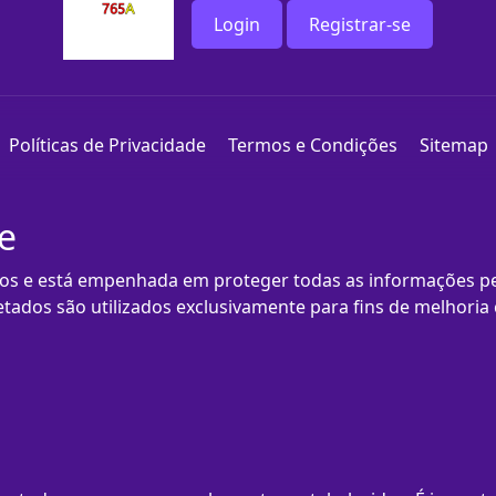
Login
Registrar-se
Políticas de Privacidade
Termos e Condições
Sitemap
de
rios e está empenhada em proteger todas as informações p
tados são utilizados exclusivamente para fins de melhoria