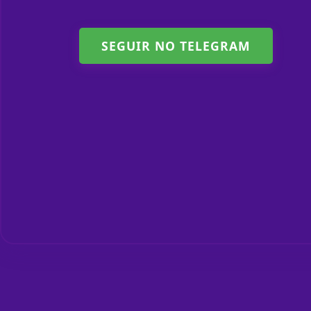
SEGUIR NO TELEGRAM