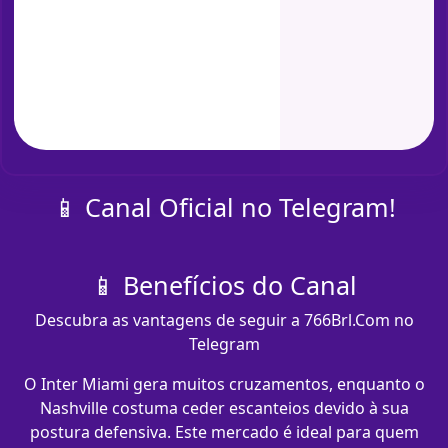
📱 Canal Oficial no Telegram!
📱 Benefícios do Canal
Descubra as vantagens de seguir a 766Brl.Com no
Telegram
O Inter Miami gera muitos cruzamentos, enquanto o
Nashville costuma ceder escanteios devido à sua
postura defensiva. Este mercado é ideal para quem