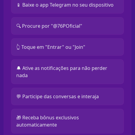
📱 Baixe o app Telegram no seu dispositivo
🔍 Procure por "@76POficial"
👆 Toque em "Entrar" ou "Join"
🔔 Ative as notificações para não perder
nada
💬 Participe das conversas e interaja
🎁 Receba bônus exclusivos
automaticamente