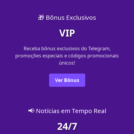
🎁 Bônus Exclusivos
VIP
Receba bônus exclusivos do Telegram,
promoções especiais e códigos promocionais
únicos!
Ver Bônus
📢 Notícias em Tempo Real
24/7