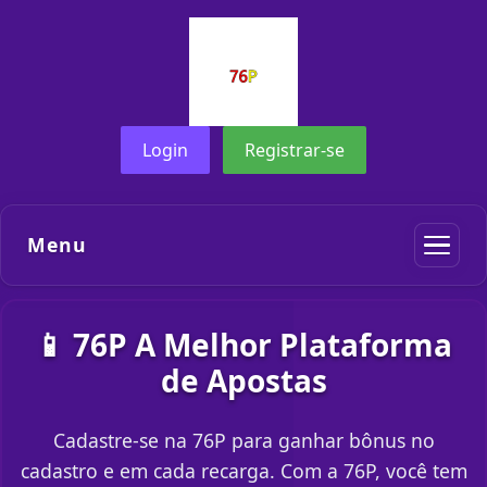
Login
Registrar-se
Menu
📱 76P A Melhor Plataforma
de Apostas
Cadastre-se na 76P para ganhar bônus no
cadastro e em cada recarga. Com a 76P, você tem