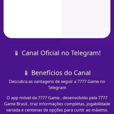
📱 Canal Oficial no Telegram!
📱 Benefícios do Canal
Descubra as vantagens de seguir a 7777 Game no
Telegram
O app móvel da 7777 Game , desenvolvido pela 7777
Game Brasil , traz informações completas, jogabilidade
variada e centenas de opções para curtir ao máximo.