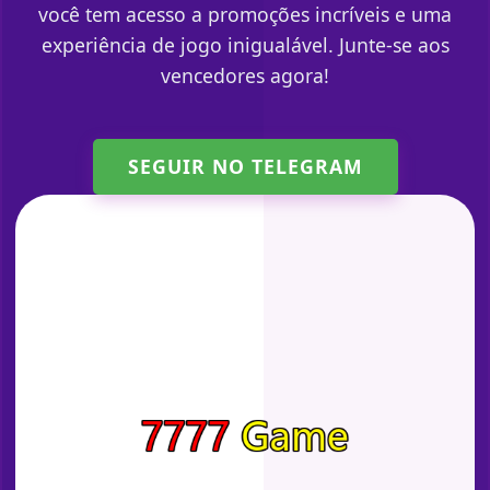
você tem acesso a promoções incríveis e uma
experiência de jogo inigualável. Junte-se aos
vencedores agora!
SEGUIR NO TELEGRAM