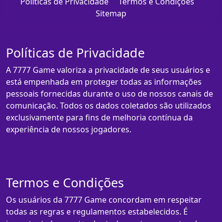
Políticas de Privacidade
Termos e Condições
Sitemap
Políticas de Privacidade
A 7777 Game valoriza a privacidade de seus usuários e
está empenhada em proteger todas as informações
pessoais fornecidas durante o uso de nossos canais de
comunicação. Todos os dados coletados são utilizados
exclusivamente para fins de melhoria contínua da
experiência de nossos jogadores.
Termos e Condições
Os usuários da 7777 Game concordam em respeitar
todas as regras e regulamentos estabelecidos. É