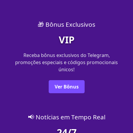
🎁 Bônus Exclusivos
VIP
Receba bônus exclusivos do Telegram,
promoções especiais e códigos promocionais
únicos!
Ver Bônus
📢 Notícias em Tempo Real
24/7