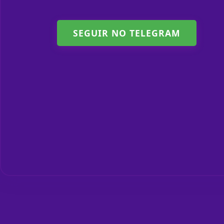
SEGUIR NO TELEGRAM