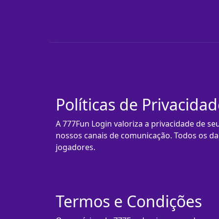
Políticas de Privacida
A 777Fun Login valoriza a privacidade de s
nossos canais de comunicação. Todos os dad
jogadores.
Termos e Condições