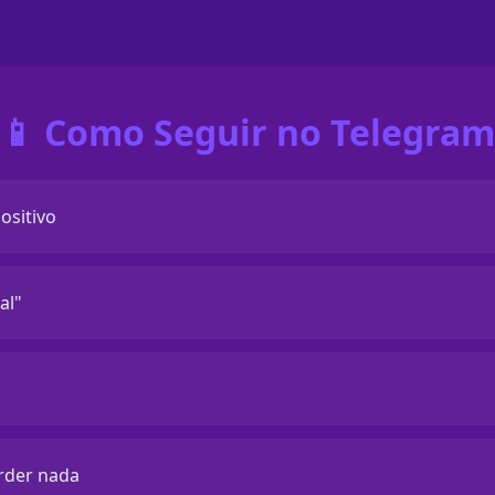
📱 Como Seguir no Telegram
ositivo
al"
erder nada