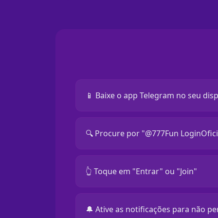
📱 Baixe o app Telegram no seu disp
🔍 Procure por "@777Fun LoginOfici
👆 Toque em "Entrar" ou "Join"
🔔 Ative as notificações para não p