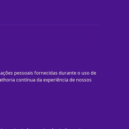
mações pessoais fornecidas durante o uso de
elhoria contínua da experiência de nossos