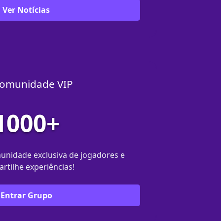
Ver Notícias
Comunidade VIP
1000+
unidade exclusiva de jogadores e
rtilhe experiências!
Entrar Grupo