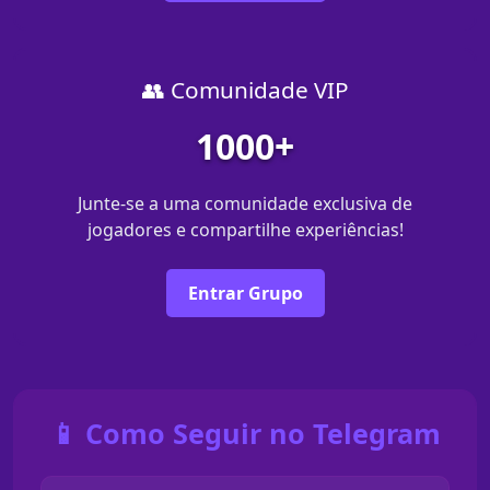
👥 Comunidade VIP
1000+
Junte-se a uma comunidade exclusiva de
jogadores e compartilhe experiências!
Entrar Grupo
📱 Como Seguir no Telegram