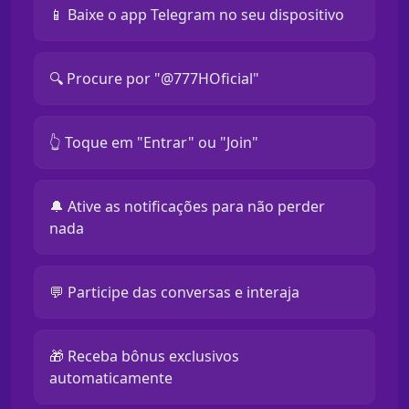
📱 Baixe o app Telegram no seu dispositivo
🔍 Procure por "@777HOficial"
👆 Toque em "Entrar" ou "Join"
🔔 Ative as notificações para não perder
nada
💬 Participe das conversas e interaja
🎁 Receba bônus exclusivos
automaticamente