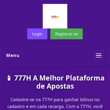
Login
Registrar-se
Menu
📱 777H A Melhor Plataforma
de Apostas
Cadastre-se na 777H para ganhar bônus no
cadastro e em cada recarga. Com a 777H, você