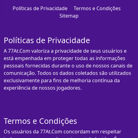
Políticas de Privacidade
Termos e Condições
Sitemap
Políticas de Privacidade
A 77At.Com valoriza a privacidade de seus usuários e
está empenhada em proteger todas as informações
pessoais fornecidas durante o uso de nossos canais de
comunicação. Todos os dados coletados são utilizados
exclusivamente para fins de melhoria contínua da
experiência de nossos jogadores.
Termos e Condições
Os usuários da 77At.Com concordam em respeitar