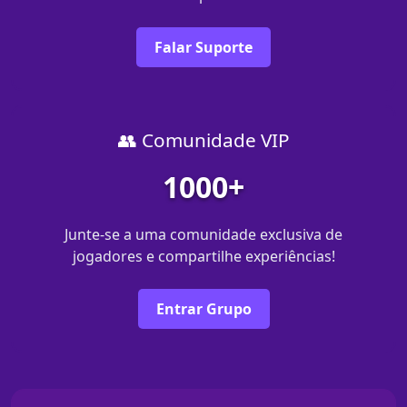
Falar Suporte
👥 Comunidade VIP
1000+
Junte-se a uma comunidade exclusiva de
jogadores e compartilhe experiências!
Entrar Grupo