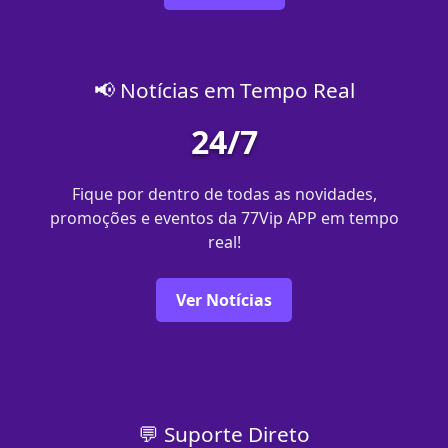
📢 Notícias em Tempo Real
24/7
Fique por dentro de todas as novidades,
promoções e eventos da 77Vip APP em tempo
real!
Ver Notícias
💬 Suporte Direto