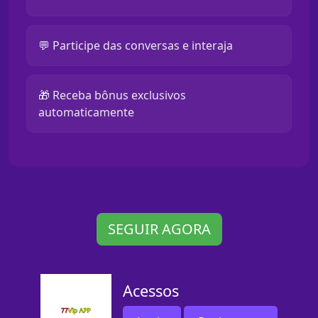
💬 Participe das conversas e interaja
🎁 Receba bônus exclusivos
automaticamente
SEGUIR AGORA
Acessos