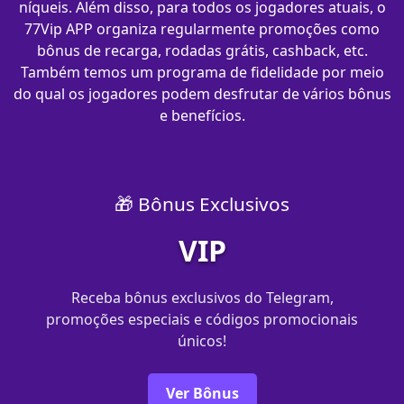
níqueis. Além disso, para todos os jogadores atuais, o
77Vip APP organiza regularmente promoções como
bônus de recarga, rodadas grátis, cashback, etc.
Também temos um programa de fidelidade por meio
do qual os jogadores podem desfrutar de vários bônus
e benefícios.
🎁 Bônus Exclusivos
VIP
Receba bônus exclusivos do Telegram,
promoções especiais e códigos promocionais
únicos!
Ver Bônus