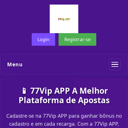
Login
Registrar-se
Menu
📱 77Vip APP A Melhor
Plataforma de Apostas
Cadastre-se na 77Vip APP para ganhar bônus no
cadastro e em cada recarga. Com a 77Vip APP,