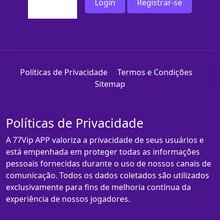
Login
Registrar-se
Políticas de Privacidade
Termos e Condições
Sitemap
Políticas de Privacidade
A 77Vip APP valoriza a privacidade de seus usuários e
está empenhada em proteger todas as informações
pessoais fornecidas durante o uso de nossos canais de
comunicação. Todos os dados coletados são utilizados
exclusivamente para fins de melhoria contínua da
experiência de nossos jogadores.