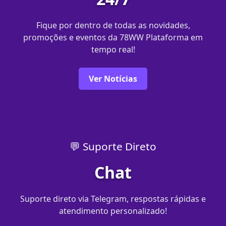
Fique por dentro de todas as novidades,
promoções e eventos da 78WW Plataforma em
tempo real!
Ver Notícias
💬 Suporte Direto
Chat
Suporte direto via Telegram, respostas rápidas e
atendimento personalizado!