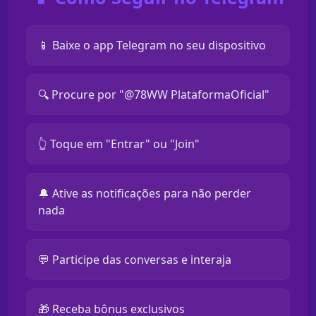
📱 Baixe o app Telegram no seu dispositivo
🔍 Procure por "@78WW PlataformaOficial"
👆 Toque em "Entrar" ou "Join"
🔔 Ative as notificações para não perder
nada
💬 Participe das conversas e interaja
🎁 Receba bônus exclusivos