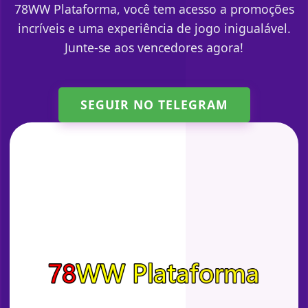
78WW Plataforma, você tem acesso a promoções
incríveis e uma experiência de jogo inigualável.
Junte-se aos vencedores agora!
SEGUIR NO TELEGRAM