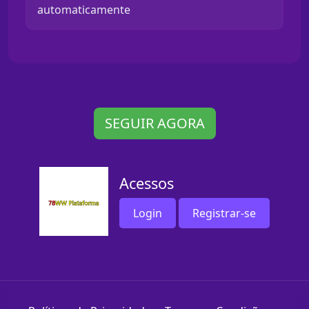
automaticamente
SEGUIR AGORA
Acessos
Login
Registrar-se