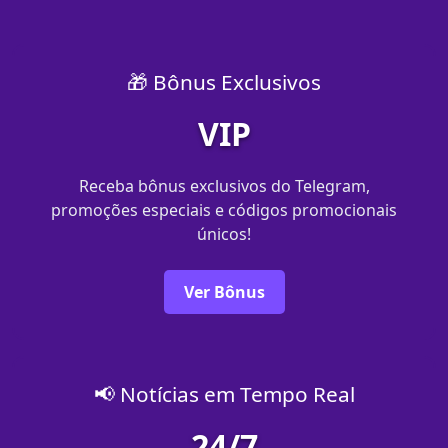
🎁 Bônus Exclusivos
VIP
Receba bônus exclusivos do Telegram,
promoções especiais e códigos promocionais
únicos!
Ver Bônus
📢 Notícias em Tempo Real
24/7