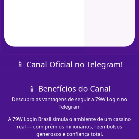
📱 Canal Oficial no Telegram!
📱 Benefícios do Canal
Descubra as vantagens de seguir a 79W Login no
Telegram
A 79W Login Brasil simula o ambiente de um cassino
real — com prêmios milionários, reembolsos
generosos e confiança total.