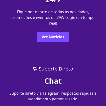
Fique por dentro de todas as novidades,
promoções e eventos da 79W Login em tempo
real!
Ver Notícias
💬 Suporte Direto
Chat
Suporte direto via Telegram, respostas rápidas e
atendimento personalizado!